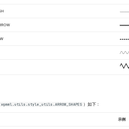
SH
ARROW
OW
）如下：
xgmml.utils.style_utils.ARROW_SHAPES
示例