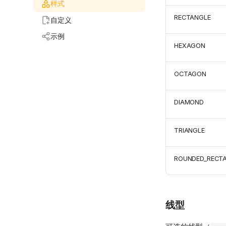
样式
RECTANGLE
自定义
示例
HEXAGON
OCTAGON
DIAMOND
TRIANGLE
ROUNDED_RECT
线型