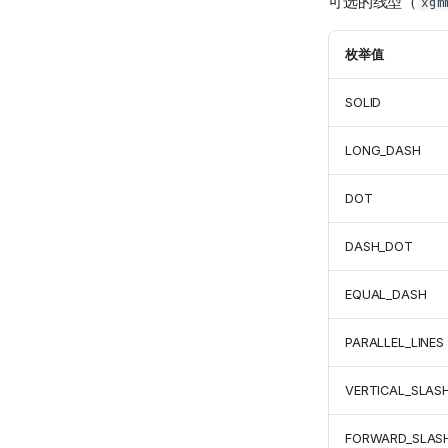
可选的线型（
xgm
枚举值
SOLID
LONG_DASH
DOT
DASH_DOT
EQUAL_DASH
PARALLEL_LINES
VERTICAL_SLAS
FORWARD_SLAS