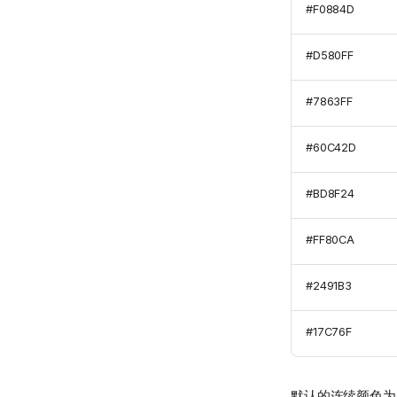
#F0884D
#D580FF
#7863FF
#60C42D
#BD8F24
#FF80CA
#2491B3
#17C76F
默认的连续颜色为 ma