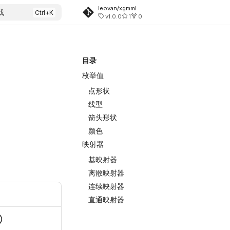
leovan/xgmml
找
v1.0.0
1
0
目录
枚举值
点形状
线型
箭头形状
颜色
映射器
基映射器
离散映射器
连续映射器
直通映射器