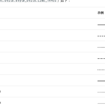
）如下：
ml.utils.style_utils.LINE_TYPES
示例
H
H