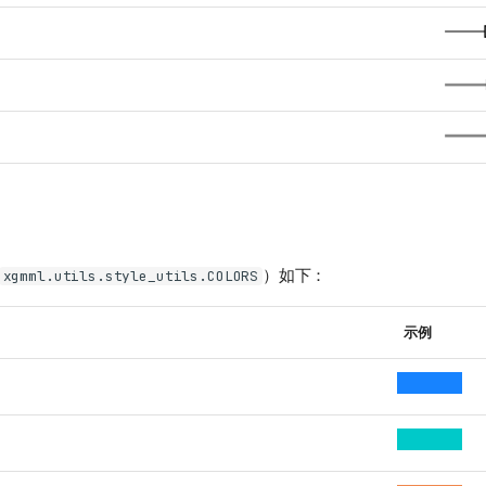
）如下：
xgmml.utils.style_utils.COLORS
示例